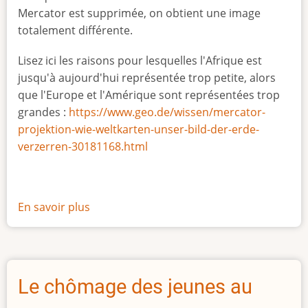
Mercator est supprimée, on obtient une image
totalement différente.
Lisez ici les raisons pour lesquelles l'Afrique est
jusqu'à aujourd'hui représentée trop petite, alors
que l'Europe et l'Amérique sont représentées trop
grandes :
https://www.geo.de/wissen/mercator-
projektion-wie-weltkarten-unser-bild-der-erde-
verzerren-30181168.html
En savoir plus
sur
La
vraie
taille
de
Le chômage des jeunes au
l'Afrique