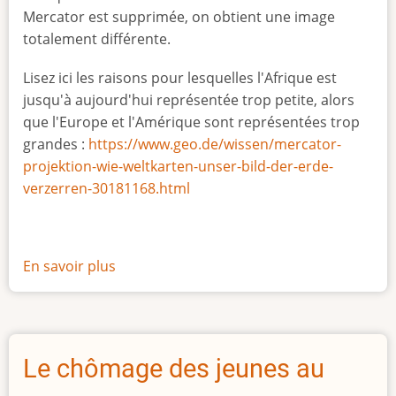
Mercator est supprimée, on obtient une image
totalement différente.
Lisez ici les raisons pour lesquelles l'Afrique est
jusqu'à aujourd'hui représentée trop petite, alors
que l'Europe et l'Amérique sont représentées trop
grandes :
https://www.geo.de/wissen/mercator-
projektion-wie-weltkarten-unser-bild-der-erde-
verzerren-30181168.html
En savoir plus
sur
La
vraie
taille
de
Le chômage des jeunes au
l'Afrique