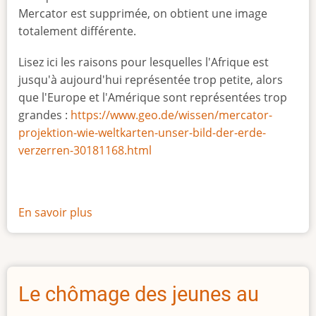
Mercator est supprimée, on obtient une image
totalement différente.
Lisez ici les raisons pour lesquelles l'Afrique est
jusqu'à aujourd'hui représentée trop petite, alors
que l'Europe et l'Amérique sont représentées trop
grandes :
https://www.geo.de/wissen/mercator-
projektion-wie-weltkarten-unser-bild-der-erde-
verzerren-30181168.html
En savoir plus
sur
La
vraie
taille
de
Le chômage des jeunes au
l'Afrique