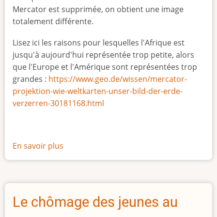
Mercator est supprimée, on obtient une image
totalement différente.
Lisez ici les raisons pour lesquelles l'Afrique est
jusqu'à aujourd'hui représentée trop petite, alors
que l'Europe et l'Amérique sont représentées trop
grandes :
https://www.geo.de/wissen/mercator-
projektion-wie-weltkarten-unser-bild-der-erde-
verzerren-30181168.html
En savoir plus
sur
La
vraie
taille
de
Le chômage des jeunes au
l'Afrique