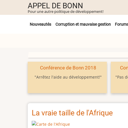
Aller
APPEL DE BONN
au
Pour une autre politique de développement!
contenu
Untermenü
principal
Nouveautés
Corruption et mauvaise gestion
Forum
Conférence de Bonn 2018
Con
"Arrêtez l'aide au développement!"
"Pas d
La vraie taille de l'Afrique