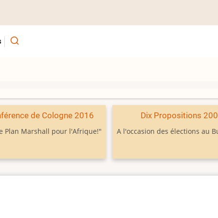
s
férence de Cologne 2016
Dix Propositions 20
e Plan Marshall pour l'Afrique!"
A l'occasion des élections au 