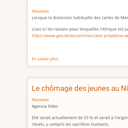
Nouveau
Lorsque la distorsion habituelle des cartes de Me
Lisez ici les raisons pour lesquelles l'Afrique est
https://www.geo.de/wissen/mercator-projektion-w
En savoir plus
sur
La
vraie
taille
de
Le chômage des jeunes au Ni
l'Afrique
Nouveau
Agenzia Fides
Elle serait actuellement de 53 % et serait à l'or
rituels, y compris les sacrifices humains.