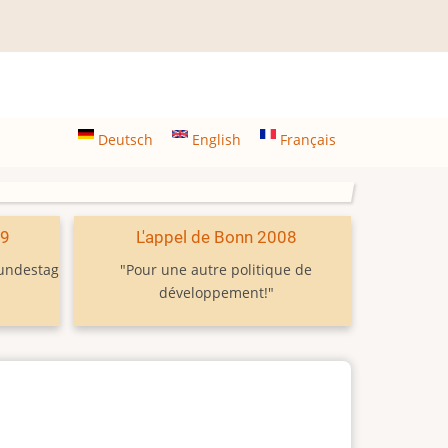
Deutsch
English
Français
09
L'appel de Bonn 2008
Bundestag
"Pour une autre politique de
développement!"