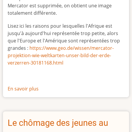
Mercator est supprimée, on obtient une image
totalement différente.
Lisez ici les raisons pour lesquelles l'Afrique est
jusqu'à aujourd'hui représentée trop petite, alors
que l'Europe et l'Amérique sont représentées trop
grandes :
https://www.geo.de/wissen/mercator-
projektion-wie-weltkarten-unser-bild-der-erde-
verzerren-30181168.html
En savoir plus
sur
La
vraie
taille
de
Le chômage des jeunes au
l'Afrique