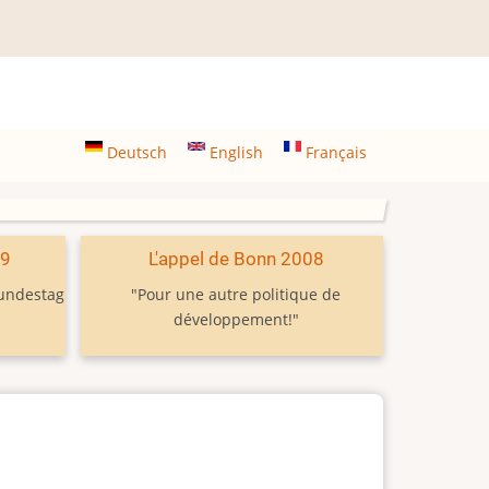
Deutsch
English
Français
09
L'appel de Bonn 2008
Bundestag
"Pour une autre politique de
développement!"