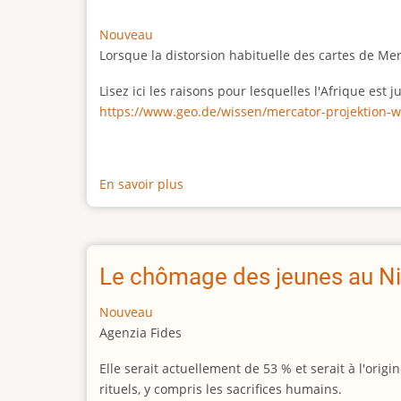
Nouveau
Lorsque la distorsion habituelle des cartes de Me
Lisez ici les raisons pour lesquelles l'Afrique est
https://www.geo.de/wissen/mercator-projektion-w
En savoir plus
sur
La
vraie
taille
de
Le chômage des jeunes au Ni
l'Afrique
Nouveau
Agenzia Fides
Elle serait actuellement de 53 % et serait à l'or
rituels, y compris les sacrifices humains.