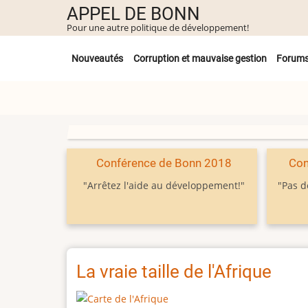
Aller
APPEL DE BONN
au
Pour une autre politique de développement!
contenu
Untermenü
principal
Nouveautés
Corruption et mauvaise gestion
Forum
Conférence de Bonn 2018
Con
"Arrêtez l'aide au développement!"
"Pas d
La vraie taille de l'Afrique