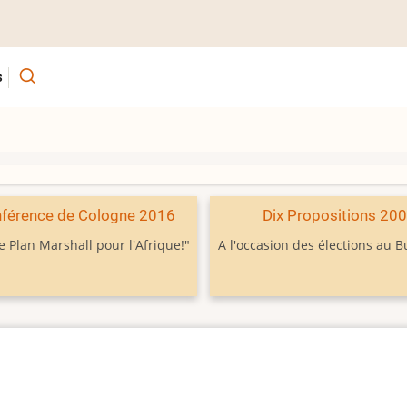
s
férence de Cologne 2016
Dix Propositions 20
e Plan Marshall pour l'Afrique!"
A l'occasion des élections au 