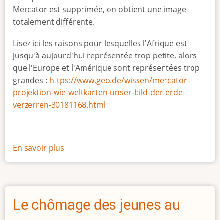
Mercator est supprimée, on obtient une image
totalement différente.
Lisez ici les raisons pour lesquelles l'Afrique est
jusqu'à aujourd'hui représentée trop petite, alors
que l'Europe et l'Amérique sont représentées trop
grandes :
https://www.geo.de/wissen/mercator-
projektion-wie-weltkarten-unser-bild-der-erde-
verzerren-30181168.html
En savoir plus
sur
La
vraie
taille
de
Le chômage des jeunes au
l'Afrique