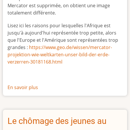
Mercator est supprimée, on obtient une image
totalement différente.
Lisez ici les raisons pour lesquelles l'Afrique est
jusqu'à aujourd'hui représentée trop petite, alors
que l'Europe et l'Amérique sont représentées trop
grandes :
https://www.geo.de/wissen/mercator-
projektion-wie-weltkarten-unser-bild-der-erde-
verzerren-30181168.html
En savoir plus
sur
La
vraie
taille
de
Le chômage des jeunes au
l'Afrique