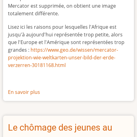
Mercator est supprimée, on obtient une image
totalement différente.
Lisez ici les raisons pour lesquelles l'Afrique est
jusqu'à aujourd'hui représentée trop petite, alors
que l'Europe et l'Amérique sont représentées trop
grandes :
https://www.geo.de/wissen/mercator-
projektion-wie-weltkarten-unser-bild-der-erde-
verzerren-30181168.html
En savoir plus
sur
La
vraie
taille
de
Le chômage des jeunes au
l'Afrique