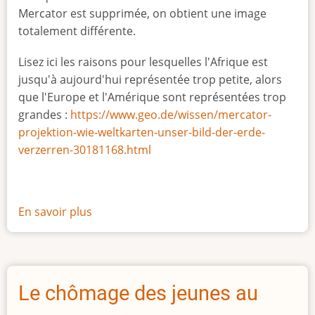
Mercator est supprimée, on obtient une image
totalement différente.
Lisez ici les raisons pour lesquelles l'Afrique est
jusqu'à aujourd'hui représentée trop petite, alors
que l'Europe et l'Amérique sont représentées trop
grandes :
https://www.geo.de/wissen/mercator-
projektion-wie-weltkarten-unser-bild-der-erde-
verzerren-30181168.html
En savoir plus
sur
La
vraie
taille
de
Le chômage des jeunes au
l'Afrique