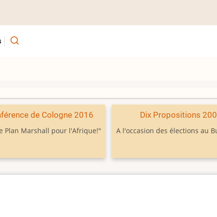
s
férence de Cologne 2016
Dix Propositions 20
e Plan Marshall pour l'Afrique!"
A l'occasion des élections au 