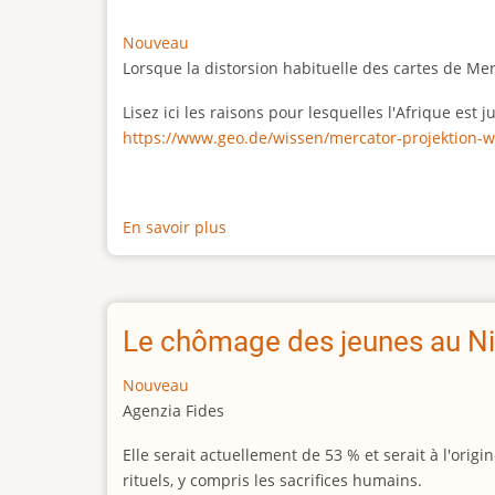
Nouveau
Lorsque la distorsion habituelle des cartes de Me
Lisez ici les raisons pour lesquelles l'Afrique est
https://www.geo.de/wissen/mercator-projektion-w
En savoir plus
sur
La
vraie
taille
de
Le chômage des jeunes au Ni
l'Afrique
Nouveau
Agenzia Fides
Elle serait actuellement de 53 % et serait à l'or
rituels, y compris les sacrifices humains.