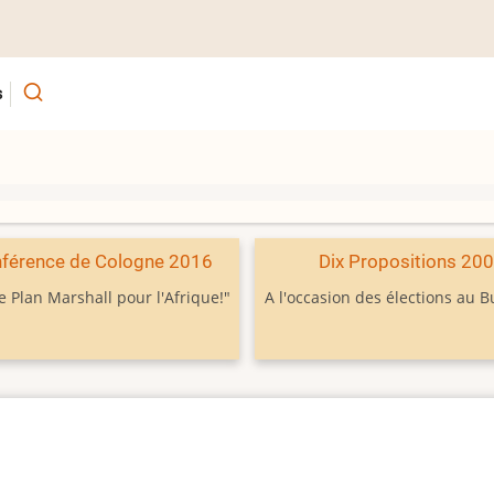
s
férence de Cologne 2016
Dix Propositions 20
e Plan Marshall pour l'Afrique!"
A l'occasion des élections au 