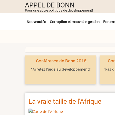
Aller
APPEL DE BONN
au
Pour une autre politique de développement!
contenu
Untermenü
principal
Nouveautés
Corruption et mauvaise gestion
Forum
Conférence de Bonn 2018
Con
"Arrêtez l'aide au développement!"
"Pas d
La vraie taille de l'Afrique