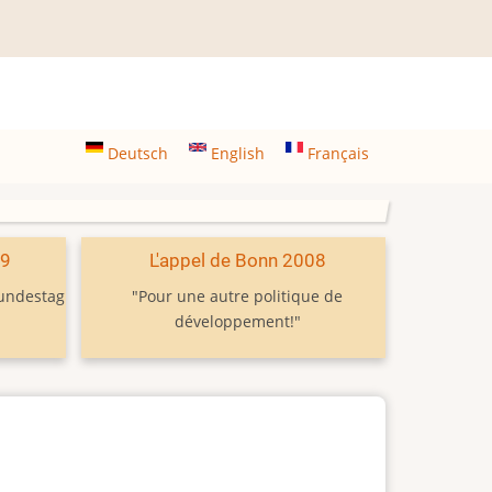
Deutsch
English
Français
09
L'appel de Bonn 2008
Bundestag
"Pour une autre politique de
développement!"