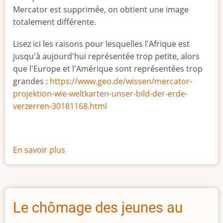
Mercator est supprimée, on obtient une image
totalement différente.
Lisez ici les raisons pour lesquelles l'Afrique est
jusqu'à aujourd'hui représentée trop petite, alors
que l'Europe et l'Amérique sont représentées trop
grandes :
https://www.geo.de/wissen/mercator-
projektion-wie-weltkarten-unser-bild-der-erde-
verzerren-30181168.html
En savoir plus
sur
La
vraie
taille
de
Le chômage des jeunes au
l'Afrique