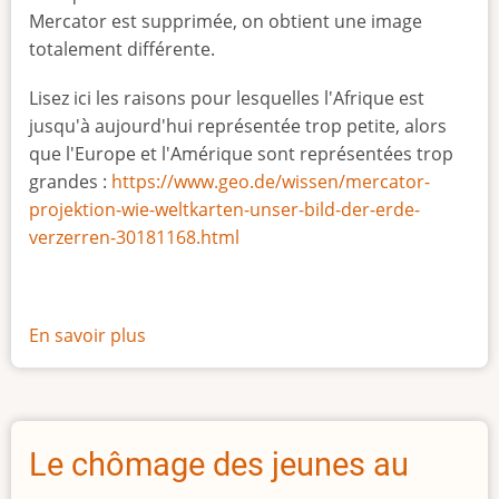
Mercator est supprimée, on obtient une image
totalement différente.
Lisez ici les raisons pour lesquelles l'Afrique est
jusqu'à aujourd'hui représentée trop petite, alors
que l'Europe et l'Amérique sont représentées trop
grandes :
https://www.geo.de/wissen/mercator-
projektion-wie-weltkarten-unser-bild-der-erde-
verzerren-30181168.html
En savoir plus
sur
La
vraie
taille
de
Le chômage des jeunes au
l'Afrique