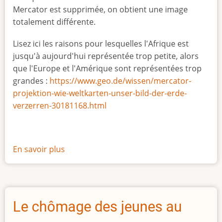
Mercator est supprimée, on obtient une image
totalement différente.
Lisez ici les raisons pour lesquelles l'Afrique est
jusqu'à aujourd'hui représentée trop petite, alors
que l'Europe et l'Amérique sont représentées trop
grandes :
https://www.geo.de/wissen/mercator-
projektion-wie-weltkarten-unser-bild-der-erde-
verzerren-30181168.html
En savoir plus
sur
La
vraie
taille
de
Le chômage des jeunes au
l'Afrique