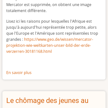
Mercator est supprimée, on obtient une image
totalement différente.
Lisez ici les raisons pour lesquelles l'Afrique est
jusqu'à aujourd'hui représentée trop petite, alors
que l'Europe et l'Amérique sont représentées trop
grandes :
https://www.geo.de/wissen/mercator-
projektion-wie-weltkarten-unser-bild-der-erde-
verzerren-30181168.html
En savoir plus
sur
La
vraie
taille
de
Le chômage des jeunes au
l'Afrique