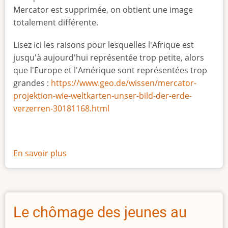
Mercator est supprimée, on obtient une image
totalement différente.
Lisez ici les raisons pour lesquelles l'Afrique est
jusqu'à aujourd'hui représentée trop petite, alors
que l'Europe et l'Amérique sont représentées trop
grandes :
https://www.geo.de/wissen/mercator-
projektion-wie-weltkarten-unser-bild-der-erde-
verzerren-30181168.html
En savoir plus
sur
La
vraie
taille
de
Le chômage des jeunes au
l'Afrique