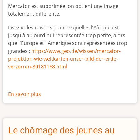
Mercator est supprimée, on obtient une image
totalement différente.
Lisez ici les raisons pour lesquelles l'Afrique est
jusqu'à aujourd'hui représentée trop petite, alors
que l'Europe et l'Amérique sont représentées trop
grandes :
https://www.geo.de/wissen/mercator-
projektion-wie-weltkarten-unser-bild-der-erde-
verzerren-30181168.html
En savoir plus
sur
La
vraie
taille
de
Le chômage des jeunes au
l'Afrique