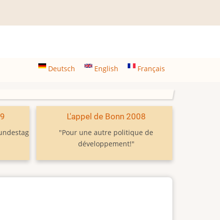
Deutsch
English
Français
09
L'appel de Bonn 2008
Bundestag
"Pour une autre politique de
développement!"