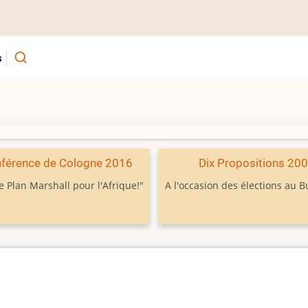
s
férence de Cologne 2016
Dix Propositions 20
e Plan Marshall pour l'Afrique!"
A l'occasion des élections au 