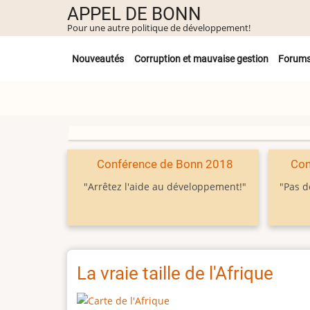
Aller
APPEL DE BONN
au
Pour une autre politique de développement!
contenu
Untermenü
principal
Nouveautés
Corruption et mauvaise gestion
Forum
Conférence de Bonn 2018
Con
"Arrêtez l'aide au développement!"
"Pas d
La vraie taille de l'Afrique