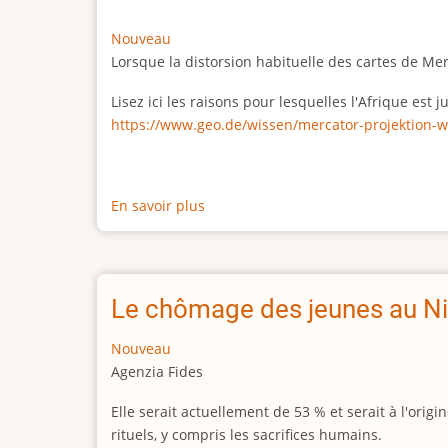
Nouveau
Lorsque la distorsion habituelle des cartes de Me
Lisez ici les raisons pour lesquelles l'Afrique est
https://www.geo.de/wissen/mercator-projektion-w
En savoir plus
sur
La
vraie
taille
de
Le chômage des jeunes au Ni
l'Afrique
Nouveau
Agenzia Fides
Elle serait actuellement de 53 % et serait à l'or
rituels, y compris les sacrifices humains.