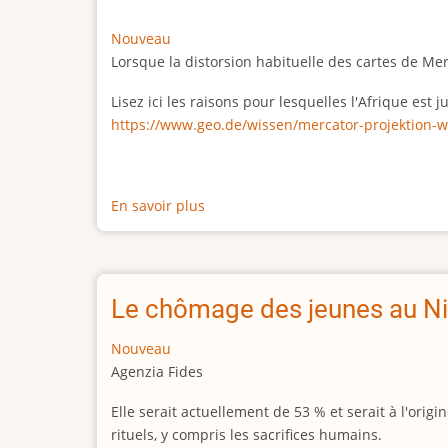
Nouveau
Lorsque la distorsion habituelle des cartes de Me
Lisez ici les raisons pour lesquelles l'Afrique est
https://www.geo.de/wissen/mercator-projektion-w
En savoir plus
sur
La
vraie
taille
de
Le chômage des jeunes au Ni
l'Afrique
Nouveau
Agenzia Fides
Elle serait actuellement de 53 % et serait à l'or
rituels, y compris les sacrifices humains.