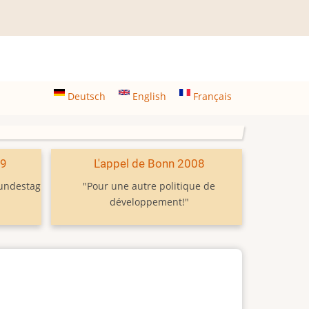
Deutsch
English
Français
09
L'appel de Bonn 2008
Bundestag
"Pour une autre politique de
développement!"