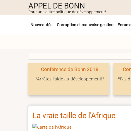
Aller
APPEL DE BONN
au
Pour une autre politique de développement!
contenu
Untermenü
principal
Nouveautés
Corruption et mauvaise gestion
Forum
Conférence de Bonn 2018
Con
"Arrêtez l'aide au développement!"
"Pas d
La vraie taille de l'Afrique