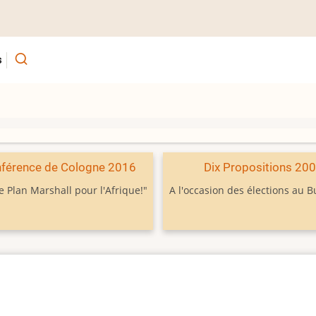
s
férence de Cologne 2016
Dix Propositions 20
e Plan Marshall pour l'Afrique!"
A l'occasion des élections au 