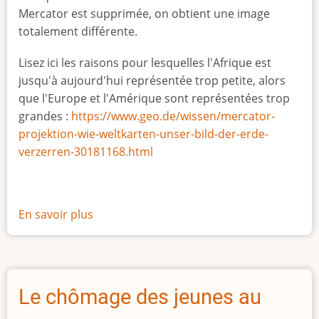
Mercator est supprimée, on obtient une image
totalement différente.
Lisez ici les raisons pour lesquelles l'Afrique est
jusqu'à aujourd'hui représentée trop petite, alors
que l'Europe et l'Amérique sont représentées trop
grandes :
https://www.geo.de/wissen/mercator-
projektion-wie-weltkarten-unser-bild-der-erde-
verzerren-30181168.html
En savoir plus
sur
La
vraie
taille
de
Le chômage des jeunes au
l'Afrique