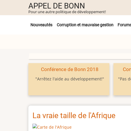
Aller
APPEL DE BONN
au
Pour une autre politique de développement!
contenu
Untermenü
principal
Nouveautés
Corruption et mauvaise gestion
Forum
Conférence de Bonn 2018
Con
"Arrêtez l'aide au développement!"
"Pas d
La vraie taille de l'Afrique