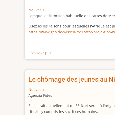
Nouveau
Lorsque la distorsion habituelle des cartes de Me
Lisez ici les raisons pour lesquelles l'Afrique est
https://www.geo.de/wissen/mercator-projektion-w
En savoir plus
sur
La
vraie
taille
de
Le chômage des jeunes au Ni
l'Afrique
Nouveau
Agenzia Fides
Elle serait actuellement de 53 % et serait à l'or
rituels, y compris les sacrifices humains.