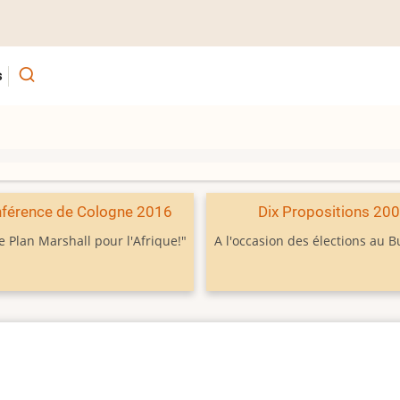
s
férence de Cologne 2016
Dix Propositions 20
e Plan Marshall pour l'Afrique!"
A l'occasion des élections au 