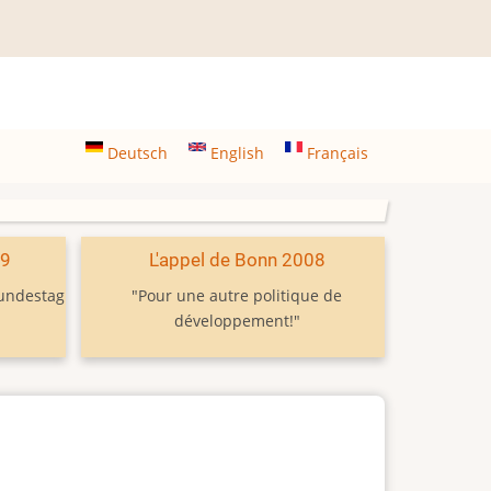
Deutsch
English
Français
09
L'appel de Bonn 2008
Bundestag
"Pour une autre politique de
développement!"