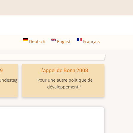
Deutsch
English
Français
09
L'appel de Bonn 2008
Bundestag
"Pour une autre politique de
développement!"