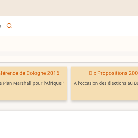
s
férence de Cologne 2016
Dix Propositions 20
e Plan Marshall pour l'Afrique!"
A l'occasion des élections au 