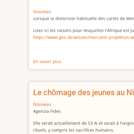
Nouveau
Lorsque la distorsion habituelle des cartes de Me
Lisez ici les raisons pour lesquelles l'Afrique est
https://www.geo.de/wissen/mercator-projektion-w
En savoir plus
sur
La
vraie
taille
de
Le chômage des jeunes au Ni
l'Afrique
Nouveau
Agenzia Fides
Elle serait actuellement de 53 % et serait à l'or
rituels, y compris les sacrifices humains.