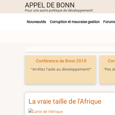
Aller
APPEL DE BONN
au
Pour une autre politique de développement!
contenu
Untermenü
principal
Nouveautés
Corruption et mauvaise gestion
Forum
Conférence de Bonn 2018
Con
"Arrêtez l'aide au développement!"
"Pas d
La vraie taille de l'Afrique