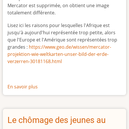
Mercator est supprimée, on obtient une image
totalement différente.
Lisez ici les raisons pour lesquelles l'Afrique est
jusqu'à aujourd'hui représentée trop petite, alors
que l'Europe et l'Amérique sont représentées trop
grandes :
https://www.geo.de/wissen/mercator-
projektion-wie-weltkarten-unser-bild-der-erde-
verzerren-30181168.html
En savoir plus
sur
La
vraie
taille
de
Le chômage des jeunes au
l'Afrique