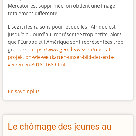
Mercator est supprimée, on obtient une image
totalement différente.
Lisez ici les raisons pour lesquelles l'Afrique est
jusqu'à aujourd'hui représentée trop petite, alors
que l'Europe et l'Amérique sont représentées trop
grandes :
https://www.geo.de/wissen/mercator-
projektion-wie-weltkarten-unser-bild-der-erde-
verzerren-30181168.html
En savoir plus
sur
La
vraie
taille
de
Le chômage des jeunes au
l'Afrique