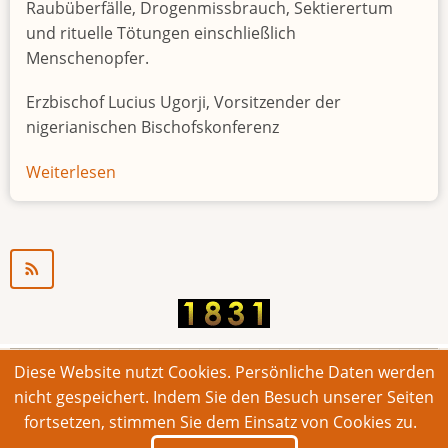
Raubüberfälle, Drogenmissbrauch, Sektierertum
und rituelle Tötungen einschließlich
Menschenopfer.
Erzbischof Lucius Ugorji, Vorsitzender der
nigerianischen Bischofskonferenz
Weiterlesen
über
Jugendarbeitslosigkeit
in
Nigeria
"Zeitbombe"
Diese Website nutzt Cookies. Persönliche Daten werden
© 2026 Bonner Aufruf. Alle Rechte vorbehalten.
nicht gespeichert. Indem Sie den Besuch unserer Seiten
fortsetzen, stimmen Sie dem Einsatz von Cookies zu.
Footer
Impressum
Kontakt
Intern