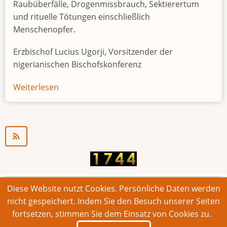
Raubüberfälle, Drogenmissbrauch, Sektierertum
und rituelle Tötungen einschließlich
Menschenopfer.
Erzbischof Lucius Ugorji, Vorsitzender der
nigerianischen Bischofskonferenz
Weiterlesen
über
Jugendarbeitslosigkeit
in
Nigeria
"Zeitbombe"
Diese Website nutzt Cookies. Persönliche Daten werden
© 2026 Bonner Aufruf. Alle Rechte vorbehalten.
nicht gespeichert. Indem Sie den Besuch unserer Seiten
fortsetzen, stimmen Sie dem Einsatz von Cookies zu.
Footer
Impressum
Kontakt
Intern