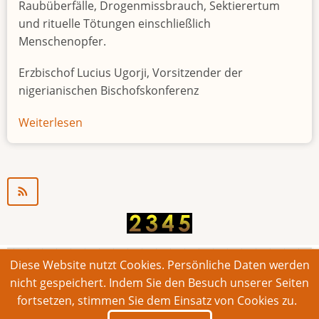
Raubüberfälle, Drogenmissbrauch, Sektierertum
und rituelle Tötungen einschließlich
Menschenopfer.
Erzbischof Lucius Ugorji, Vorsitzender der
nigerianischen Bischofskonferenz
Weiterlesen
über
Jugendarbeitslosigkeit
in
Nigeria
"Zeitbombe"
Diese Website nutzt Cookies. Persönliche Daten werden
© 2026 Bonner Aufruf. Alle Rechte vorbehalten.
nicht gespeichert. Indem Sie den Besuch unserer Seiten
fortsetzen, stimmen Sie dem Einsatz von Cookies zu.
Footer
Impressum
Kontakt
Intern