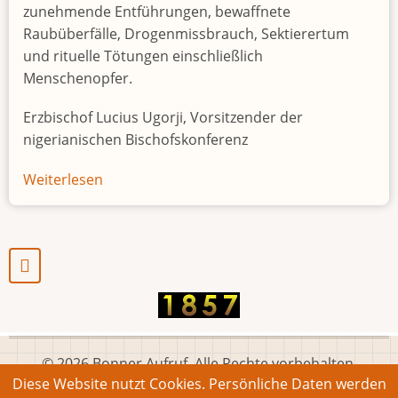
zunehmende Entführungen, bewaffnete
Raubüberfälle, Drogenmissbrauch, Sektierertum
und rituelle Tötungen einschließlich
Menschenopfer.
Erzbischof Lucius Ugorji, Vorsitzender der
nigerianischen Bischofskonferenz
Weiterlesen
über
Jugendarbeitslosigkeit
in
Nigeria
"Zeitbombe"
© 2026 Bonner Aufruf. Alle Rechte vorbehalten.
Diese Website nutzt Cookies. Persönliche Daten werden