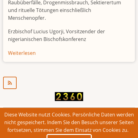
Raubüberfälle, Drogenmissbrauch, Sektierertum
und rituelle Tötungen einschließlich
Menschenopfer.
Erzbischof Lucius Ugorji, Vorsitzender der
nigerianischen Bischofskonferenz
Weiterlesen
über
Jugendarbeitslosigkeit
in
Nigeria
"Zeitbombe"
Diese Website nutzt Cookies. Persönliche Daten werden
© 2026 Bonner Aufruf. Alle Rechte vorbehalten.
nicht gespeichert. Indem Sie den Besuch unserer Seiten
fortsetzen, stimmen Sie dem Einsatz von Cookies zu.
Footer
Impressum
Kontakt
Intern