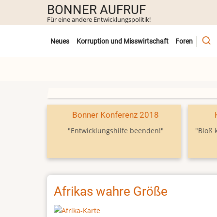
Direkt
BONNER AUFRUF
zum
Für eine andere Entwicklungspolitik!
Inhalt
Untermenü
Neues
Korruption und Misswirtschaft
Foren
Bonner Konferenz 2018
"Entwicklungshilfe beenden!"
"Bloß 
Afrikas wahre Größe