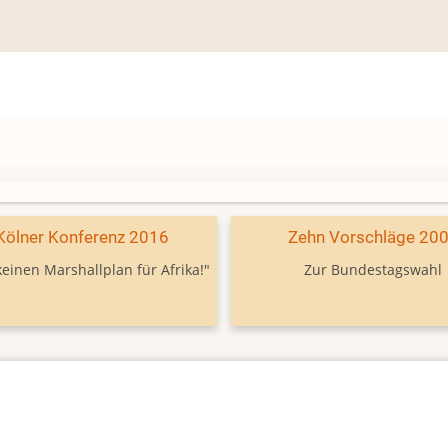
Kölner Konferenz 2016
Zehn Vorschläge 20
keinen Marshallplan für Afrika!"
Zur Bundestagswahl