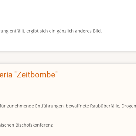
g entfällt, ergibt sich ein gänzlich anderes Bild.
geria "Zeitbombe"
und für zunehmende Entführungen, bewaffnete Raubüberfälle, Droge
anischen Bischofskonferenz