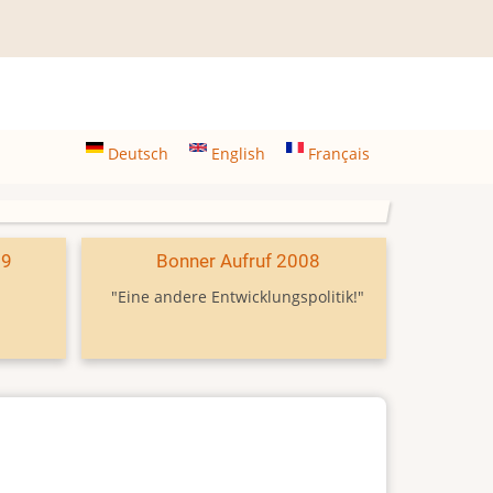
Deutsch
English
Français
09
Bonner Aufruf 2008
"Eine andere Entwicklungspolitik!"