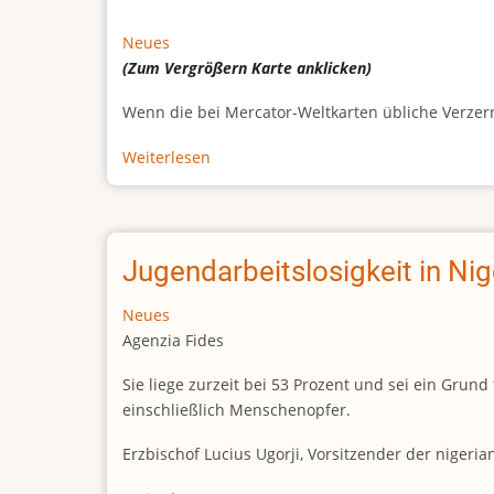
Neues
(Zum Vergrößern
Karte
anklicken)
Wenn die bei Mercator-Weltkarten übliche Verzerrun
Weiterlesen
über
Afrikas
wahre
Größe
Jugendarbeitslosigkeit in Ni
Neues
Agenzia Fides
Sie liege zurzeit bei 53 Prozent und sei ein Gr
einschließlich Menschenopfer.
Erzbischof Lucius Ugorji, Vorsitzender der nigeri