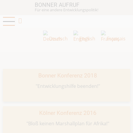
Direkt
BONNER AUFRUF
Für eine andere Entwicklungspolitik!
zum
Inhalt
Deutsch
English
Français
Bonner Konferenz 2018
"Entwicklungshilfe beenden!"
Kölner Konferenz 2016
"Bloß keinen Marshallplan für Afrika!"