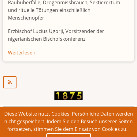
Raubüberfälle, Drogenmissbrauch, Sektierertum
und rituelle Tötungen einschließlich
Menschenopfer.
Erzbischof Lucius Ugorji, Vorsitzender der
nigerianischen Bischofskonferenz
Weiterlesen
über
Jugendarbeitslosigkeit
in
Nigeria
"Zeitbombe"
Diese Website nutzt Cookies. Persönliche Daten werden
© 2026 Bonner Aufruf. Alle Rechte vorbehalten.
nicht gespeichert. Indem Sie den Besuch unserer Seiten
fortsetzen, stimmen Sie dem Einsatz von Cookies zu.
Footer
Impressum
Kontakt
Intern