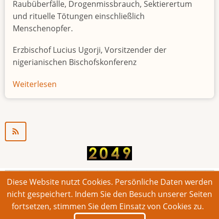
Raubüberfälle, Drogenmissbrauch, Sektierertum
und rituelle Tötungen einschließlich
Menschenopfer.
Erzbischof Lucius Ugorji, Vorsitzender der
nigerianischen Bischofskonferenz
Weiterlesen
über
Jugendarbeitslosigkeit
in
Nigeria
"Zeitbombe"
Diese Website nutzt Cookies. Persönliche Daten werden
© 2026 Bonner Aufruf. Alle Rechte vorbehalten.
nicht gespeichert. Indem Sie den Besuch unserer Seiten
fortsetzen, stimmen Sie dem Einsatz von Cookies zu.
Footer
Impressum
Kontakt
Intern