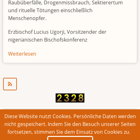
Raubüberfälle, Drogenmissbrauch, Sektierertum
und rituelle Tötungen einschließlich
Menschenopfer.
Erzbischof Lucius Ugorji, Vorsitzender der
nigerianischen Bischofskonferenz
Weiterlesen
über
Jugendarbeitslosigkeit
in
Nigeria
"Zeitbombe"
Diese Website nutzt Cookies. Persönliche Daten werden
© 2026 Bonner Aufruf. Alle Rechte vorbehalten.
nicht gespeichert. Indem Sie den Besuch unserer Seiten
fortsetzen, stimmen Sie dem Einsatz von Cookies zu.
Footer
Impressum
Kontakt
Intern