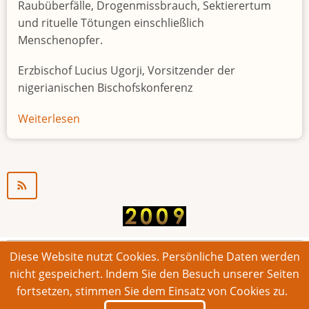
Raubüberfälle, Drogenmissbrauch, Sektierertum
und rituelle Tötungen einschließlich
Menschenopfer.
Erzbischof Lucius Ugorji, Vorsitzender der
nigerianischen Bischofskonferenz
Weiterlesen
über
Jugendarbeitslosigkeit
in
Nigeria
"Zeitbombe"
Diese Website nutzt Cookies. Persönliche Daten werden
© 2026 Bonner Aufruf. Alle Rechte vorbehalten.
nicht gespeichert. Indem Sie den Besuch unserer Seiten
fortsetzen, stimmen Sie dem Einsatz von Cookies zu.
Footer
Impressum
Kontakt
Intern