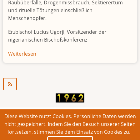
Raubüberfälle, Drogenmissbrauch, Sektierertum
und rituelle Tötungen einschließlich
Menschenopfer.
Erzbischof Lucius Ugorji, Vorsitzender der
nigerianischen Bischofskonferenz
Weiterlesen
über
Jugendarbeitslosigkeit
in
Nigeria
"Zeitbombe"
Diese Website nutzt Cookies. Persönliche Daten werden
© 2026 Bonner Aufruf. Alle Rechte vorbehalten.
nicht gespeichert. Indem Sie den Besuch unserer Seiten
fortsetzen, stimmen Sie dem Einsatz von Cookies zu.
Footer
Impressum
Kontakt
Intern