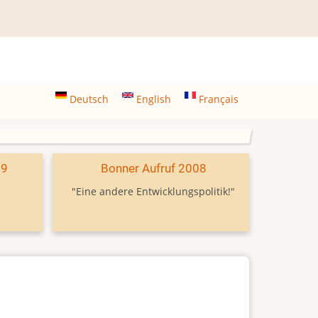
Deutsch
English
Français
09
Bonner Aufruf 2008
"Eine andere Entwicklungspolitik!"