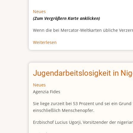
Neues
(Zum Vergrößern
Karte
anklicken)
Wenn die bei Mercator-Weltkarten übliche Verzerrun
Weiterlesen
über
Afrikas
wahre
Größe
Jugendarbeitslosigkeit in Ni
Neues
Agenzia Fides
Sie liege zurzeit bei 53 Prozent und sei ein Gr
einschließlich Menschenopfer.
Erzbischof Lucius Ugorji, Vorsitzender der nigeri