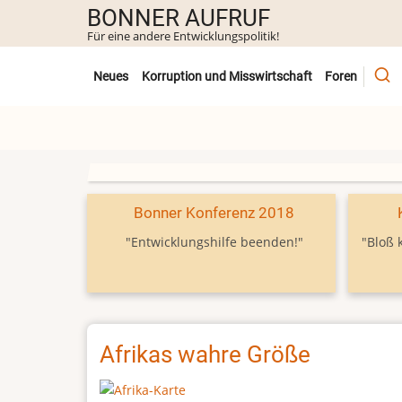
Direkt
BONNER AUFRUF
zum
Für eine andere Entwicklungspolitik!
Inhalt
Untermenü
Neues
Korruption und Misswirtschaft
Foren
Bonner Konferenz 2018
"Entwicklungshilfe beenden!"
"Bloß 
Afrikas wahre Größe