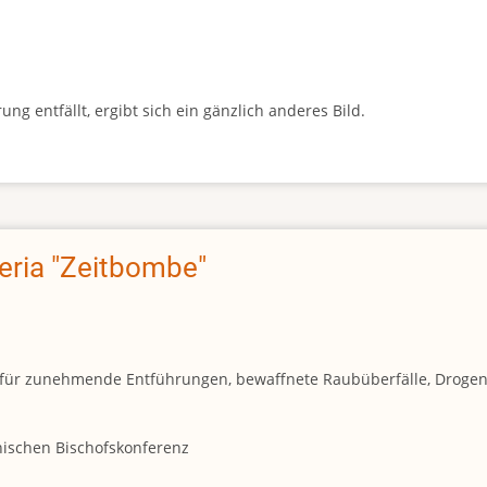
g entfällt, ergibt sich ein gänzlich anderes Bild.
geria "Zeitbombe"
und für zunehmende Entführungen, bewaffnete Raubüberfälle, Droge
anischen Bischofskonferenz