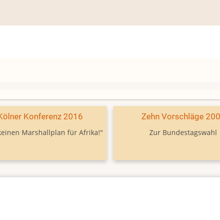
Kölner Konferenz 2016
Zehn Vorschläge 20
keinen Marshallplan für Afrika!"
Zur Bundestagswahl