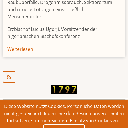
Raubüberfälle, Drogenmissbrauch, Sektierertum
und rituelle Tötungen einschließlich
Menschenopfer.
Erzbischof Lucius Ugorji, Vorsitzender der
nigerianischen Bischofskonferenz
Weiterlesen
über
Jugendarbeitslosigkeit
in
Nigeria
"Zeitbombe"
Diese Website nutzt Cookies. Persönliche Daten werden
© 2026 Bonner Aufruf. Alle Rechte vorbehalten.
nicht gespeichert. Indem Sie den Besuch unserer Seiten
fortsetzen, stimmen Sie dem Einsatz von Cookies zu.
Footer
Impressum
Kontakt
Intern