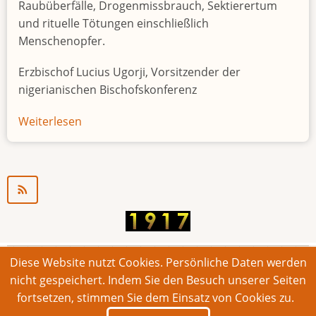
Raubüberfälle, Drogenmissbrauch, Sektierertum
und rituelle Tötungen einschließlich
Menschenopfer.
Erzbischof Lucius Ugorji, Vorsitzender der
nigerianischen Bischofskonferenz
Weiterlesen
über
Jugendarbeitslosigkeit
in
Nigeria
"Zeitbombe"
Diese Website nutzt Cookies. Persönliche Daten werden
© 2026 Bonner Aufruf. Alle Rechte vorbehalten.
nicht gespeichert. Indem Sie den Besuch unserer Seiten
fortsetzen, stimmen Sie dem Einsatz von Cookies zu.
Footer
Impressum
Kontakt
Intern