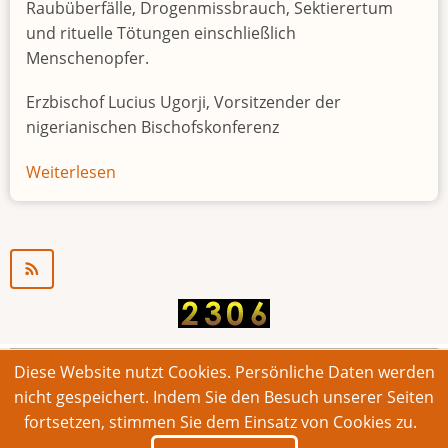
Raubüberfälle, Drogenmissbrauch, Sektierertum
und rituelle Tötungen einschließlich
Menschenopfer.
Erzbischof Lucius Ugorji, Vorsitzender der
nigerianischen Bischofskonferenz
Weiterlesen
über
Jugendarbeitslosigkeit
in
Nigeria
"Zeitbombe"
Diese Website nutzt Cookies. Persönliche Daten werden
© 2026 Bonner Aufruf. Alle Rechte vorbehalten.
nicht gespeichert. Indem Sie den Besuch unserer Seiten
fortsetzen, stimmen Sie dem Einsatz von Cookies zu.
Footer
Impressum
Kontakt
Intern