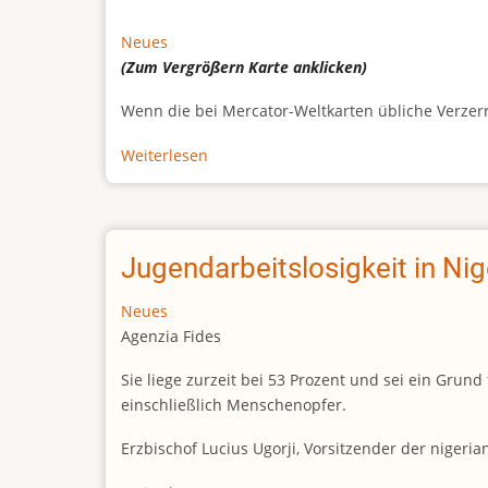
Neues
(Zum Vergrößern
Karte
anklicken)
Wenn die bei Mercator-Weltkarten übliche Verzerrun
Weiterlesen
über
Afrikas
wahre
Größe
Jugendarbeitslosigkeit in Ni
Neues
Agenzia Fides
Sie liege zurzeit bei 53 Prozent und sei ein Gr
einschließlich Menschenopfer.
Erzbischof Lucius Ugorji, Vorsitzender der nigeri