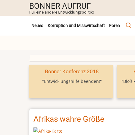
Direkt
BONNER AUFRUF
zum
Für eine andere Entwicklungspolitik!
Inhalt
Untermenü
Neues
Korruption und Misswirtschaft
Foren
Bonner Konferenz 2018
"Entwicklungshilfe beenden!"
"Bloß 
Afrikas wahre Größe