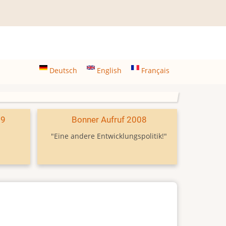
Deutsch
English
Français
09
Bonner Aufruf 2008
"Eine andere Entwicklungspolitik!"