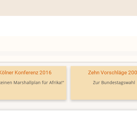
Kölner Konferenz 2016
Zehn Vorschläge 20
keinen Marshallplan für Afrika!"
Zur Bundestagswahl