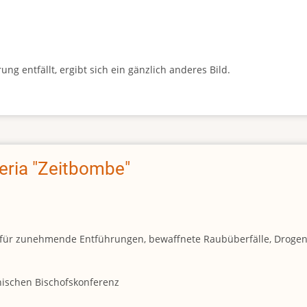
g entfällt, ergibt sich ein gänzlich anderes Bild.
geria "Zeitbombe"
und für zunehmende Entführungen, bewaffnete Raubüberfälle, Droge
anischen Bischofskonferenz