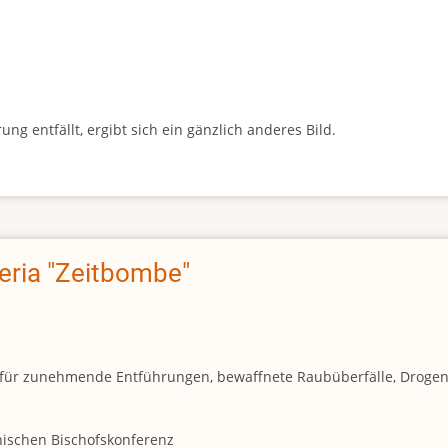
g entfällt, ergibt sich ein gänzlich anderes Bild.
geria "Zeitbombe"
und für zunehmende Entführungen, bewaffnete Raubüberfälle, Droge
anischen Bischofskonferenz