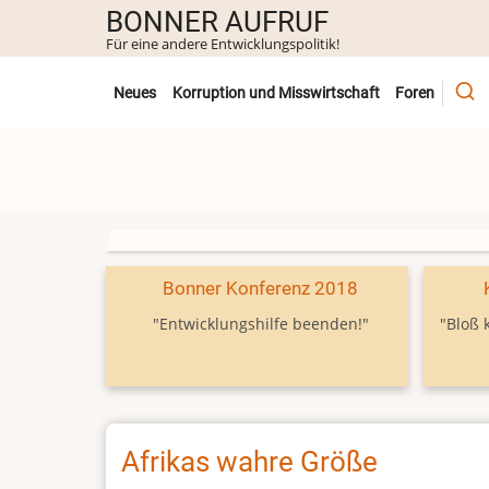
Direkt
BONNER AUFRUF
zum
Für eine andere Entwicklungspolitik!
Inhalt
Untermenü
Neues
Korruption und Misswirtschaft
Foren
Bonner Konferenz 2018
"Entwicklungshilfe beenden!"
"Bloß 
Afrikas wahre Größe