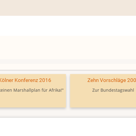
Kölner Konferenz 2016
Zehn Vorschläge 20
keinen Marshallplan für Afrika!"
Zur Bundestagswahl