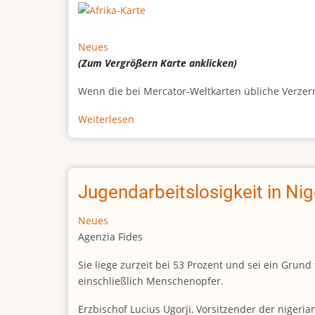
Neues
(Zum Vergrößern
Karte
anklicken)
Wenn die bei Mercator-Weltkarten übliche Verzerrun
Weiterlesen
über
Afrikas
wahre
Größe
Jugendarbeitslosigkeit in Ni
Neues
Agenzia Fides
Sie liege zurzeit bei 53 Prozent und sei ein Gr
einschließlich Menschenopfer.
Erzbischof Lucius Ugorji, Vorsitzender der nigeri