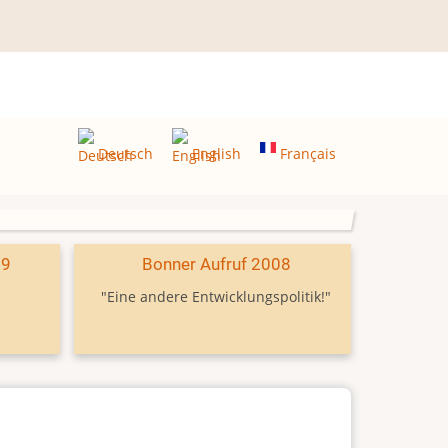
Deutsch
English
Français
09
Bonner Aufruf 2008
"Eine andere Entwicklungspolitik!"