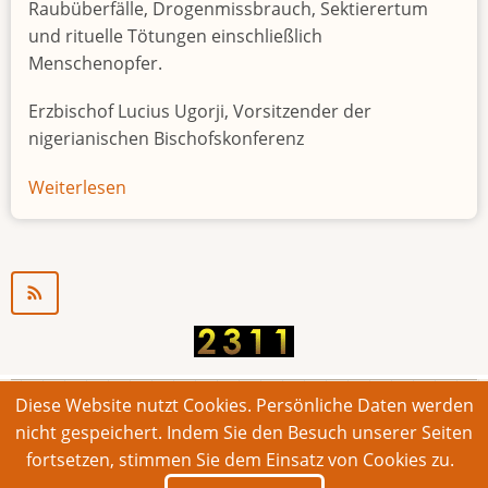
Raubüberfälle, Drogenmissbrauch, Sektierertum
und rituelle Tötungen einschließlich
Menschenopfer.
Erzbischof Lucius Ugorji, Vorsitzender der
nigerianischen Bischofskonferenz
Weiterlesen
über
Jugendarbeitslosigkeit
in
Nigeria
"Zeitbombe"
Diese Website nutzt Cookies. Persönliche Daten werden
© 2026 Bonner Aufruf. Alle Rechte vorbehalten.
nicht gespeichert. Indem Sie den Besuch unserer Seiten
fortsetzen, stimmen Sie dem Einsatz von Cookies zu.
Footer
Impressum
Kontakt
Intern