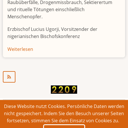
Raubüberfälle, Drogenmissbrauch, Sektierertum
und rituelle Tötungen einschließlich
Menschenopfer.
Erzbischof Lucius Ugorji, Vorsitzender der
nigerianischen Bischofskonferenz
Weiterlesen
über
Jugendarbeitslosigkeit
in
Nigeria
"Zeitbombe"
Diese Website nutzt Cookies. Persönliche Daten werden
© 2026 Bonner Aufruf. Alle Rechte vorbehalten.
nicht gespeichert. Indem Sie den Besuch unserer Seiten
fortsetzen, stimmen Sie dem Einsatz von Cookies zu.
Footer
Impressum
Kontakt
Intern