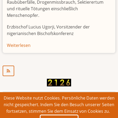
Raubüberfälle, Drogenmissbrauch, Sektierertum
und rituelle Tötungen einschließlich
Menschenopfer.
Erzbischof Lucius Ugorji, Vorsitzender der
nigerianischen Bischofskonferenz
Weiterlesen
über
Jugendarbeitslosigkeit
in
Nigeria
"Zeitbombe"
Diese Website nutzt Cookies. Persönliche Daten werden
© 2026 Bonner Aufruf. Alle Rechte vorbehalten.
nicht gespeichert. Indem Sie den Besuch unserer Seiten
fortsetzen, stimmen Sie dem Einsatz von Cookies zu.
Footer
Impressum
Kontakt
Intern