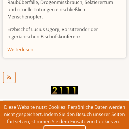
Raubüberfälle, Drogenmissbrauch, Sektierertum
und rituelle Tötungen einschließlich
Menschenopfer.
Erzbischof Lucius Ugorji, Vorsitzender der
nigerianischen Bischofskonferenz
Weiterlesen
über
Jugendarbeitslosigkeit
in
Nigeria
"Zeitbombe"
Diese Website nutzt Cookies. Persönliche Daten werden
© 2026 Bonner Aufruf. Alle Rechte vorbehalten.
nicht gespeichert. Indem Sie den Besuch unserer Seiten
fortsetzen, stimmen Sie dem Einsatz von Cookies zu.
Footer
Impressum
Kontakt
Intern