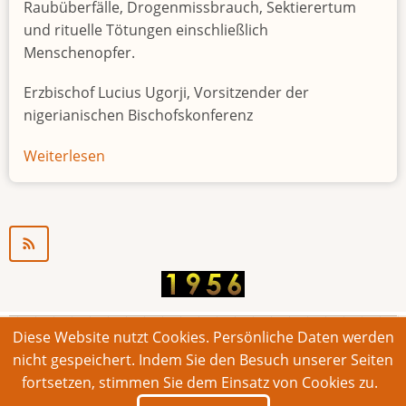
Raubüberfälle, Drogenmissbrauch, Sektierertum
und rituelle Tötungen einschließlich
Menschenopfer.
Erzbischof Lucius Ugorji, Vorsitzender der
nigerianischen Bischofskonferenz
Weiterlesen
über
Jugendarbeitslosigkeit
in
Nigeria
"Zeitbombe"
Diese Website nutzt Cookies. Persönliche Daten werden
© 2026 Bonner Aufruf. Alle Rechte vorbehalten.
nicht gespeichert. Indem Sie den Besuch unserer Seiten
fortsetzen, stimmen Sie dem Einsatz von Cookies zu.
Footer
Impressum
Kontakt
Intern