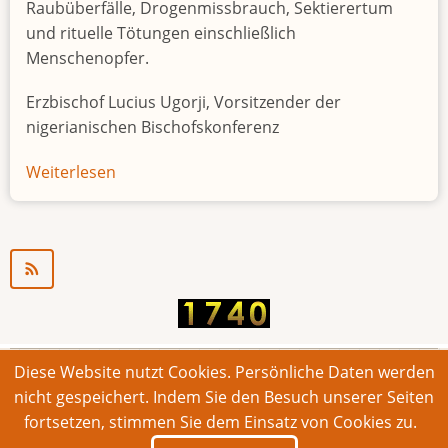
Raubüberfälle, Drogenmissbrauch, Sektierertum
und rituelle Tötungen einschließlich
Menschenopfer.
Erzbischof Lucius Ugorji, Vorsitzender der
nigerianischen Bischofskonferenz
Weiterlesen
über
Jugendarbeitslosigkeit
in
Nigeria
"Zeitbombe"
Diese Website nutzt Cookies. Persönliche Daten werden
© 2026 Bonner Aufruf. Alle Rechte vorbehalten.
nicht gespeichert. Indem Sie den Besuch unserer Seiten
fortsetzen, stimmen Sie dem Einsatz von Cookies zu.
Footer
Impressum
Kontakt
Intern